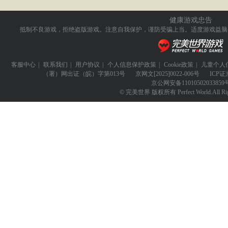
健康游戏忠告
抵制不良游戏，拒绝盗版游戏。注意自我保护，谨防受骗上当。
适度游戏益脑
客服中心
|
联系我们
|
用户协议
|
个人信息保护政策
|
Cookie政策
|
儿童个人
（署）网出证（皖）字第013号
京网文
[2025]0022-006号
ICP证
京公网安备
11010502033859
© 完美世界 版权所有 Perfect World.All Righ